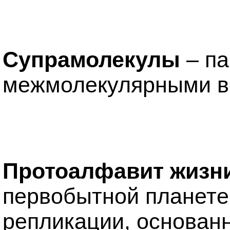
Супрамолекулы
–
па
межмолекулярными в
Протоалфавит жизн
первобытной планете
репликации, основан