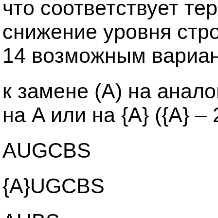
что соответствует те
снижение уровня стр
14 возможным вариан
к замене (A) на анало
на A или на {A} ({A} 
AUGCBS
{A}UGCBS