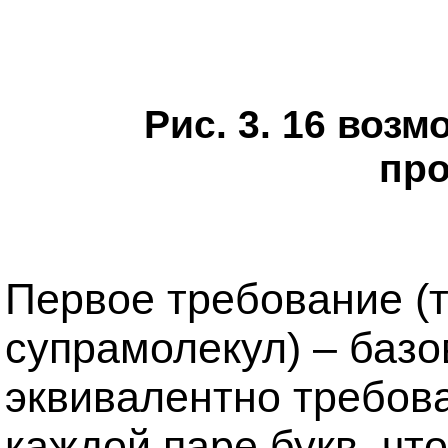
Рис. 3. 16 воз
пр
Первое требование (
супрамолекул) – базо
эквивалентно требов
каждой паре букв, чт