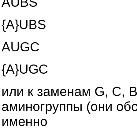
AUBS
{A}UBS
AUGC
{A}UGC
или к заменам G, C, B
аминогруппы (они обозн
именно