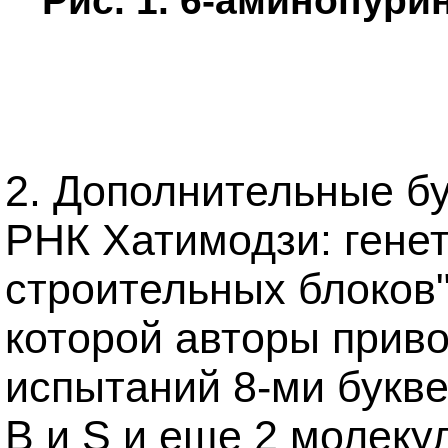
Рис. 1. 6-аминопури
2. Дополнительные бук
РНК Хатимодзи: генет
строительных блоков" 
которой авторы прив
испытаний 8-ми букв
B и S и еще 2 молек