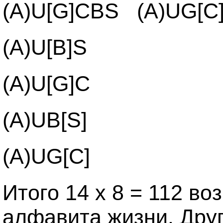
(A)U[G]CBS (A)UG[C
(A)U[B]S
(A)U[G]C
(A)UB[S]
(A)UG[C]
Итого 14 х 8 = 112 
алфавита жизни. Дру